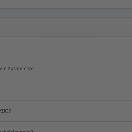
gramm zusammen?
?
PZIG?
scheinigungen?