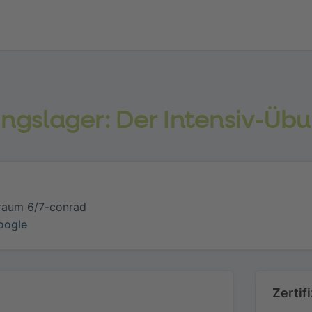
ingslager: Der Intensiv-Üb
raum 6/7-conrad
oogle
Zertif