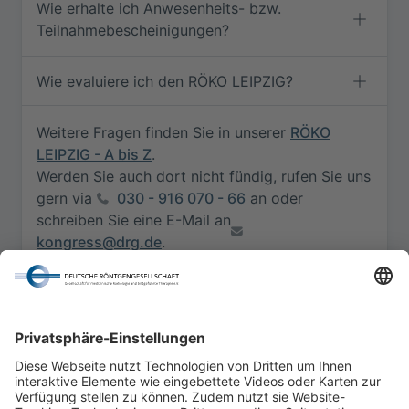
Wie erhalte ich Anwesenheits- bzw.
Teilnahmebescheinigungen?
Wie evaluiere ich den RÖKO LEIPZIG?
Weitere Fragen finden Sie in unserer
RÖKO
LEIPZIG - A bis Z
.
Werden Sie auch dort nicht fündig, rufen Sie uns
gern via
030 - 916 070 - 66
an oder
schreiben Sie eine E-Mail an
kongress@drg.de
.